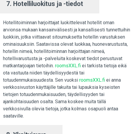
7. Hotelliluokitus ja -tiedot
Hotellitoiminnan harjoittajat luokittelevat hotellit oman
arvionsa mukaan kansainvälisesti ja kansallisesti tunnettuihin
luokkiin, jotka viittaavat sitoumuksetta hotellin varustuksen
ominaisuuksiin. Saatavissa olevat luokkaa, huonevarustusta,
hotellin nimeä, hotellitoiminnan harjoittajan nimeä,
hotellivarustusta ja -palveluita koskevat tiedot perustuvat
matkantarjoajan tietoihin.
roomsXXL.fi
ei tarkista tietoja eikä
ota vastuuta niiden täydellisyydestä tai
totuudenmukaisuudesta. Sen vuoksi
roomsXXL.fi
ei anna
verkkosivuston käyttäjille takuita tai lupauksia kyseisten
tietojen totuudenmukaisuuden, täydellisyyden tai
ajankohtaisuuden osalta. Sama koskee muita tällä
verkkosivulla olevia tietoja, jotka kolmas osapuoli antaa
saataville.