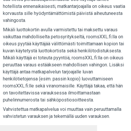
hotellista ennenaikaisesti, matkantarjoajalla on oikeus vaatia
korvausta sille hyödyntämättömistä päivistä aiheutuneesta
vahingosta.
Mikäli luottokortin avulla varmistettu tai maksettu varaus
vaikuttaa mahdolliselta petosyritykseltä, roomsXXL.fi:lla on
oikeus pyytää käyttäjää välittömästi toimittamaan kopion tai
kuvan käytetystä luottokortista sekä henkilötodistuksesta.
Mikäli käyttäjä ei toteuta pyyntöä, roomsXXL.fi:lla on oikeus
peruuttaa varaus estääkseen mahdollisen vahingon. Lisäksi
käyttäjä antaa matkapalvelun tarjoajalle luvan
henkilötietojensa (esim. passin kopio) luovuttamiseen
roomsXXL.fi:lle sekä viranomaisille. Käyttäjä takaa, että hän
on tavoitettavissa varauksessa ilmoittamastaan
puhelinnumerosta tai sähköpostiosoitteesta.
Vahvistettua matkapalvelua voi muuttaa vain peruuttamalla
vahvistetun varauksen ja tekemällä uuden varauksen.