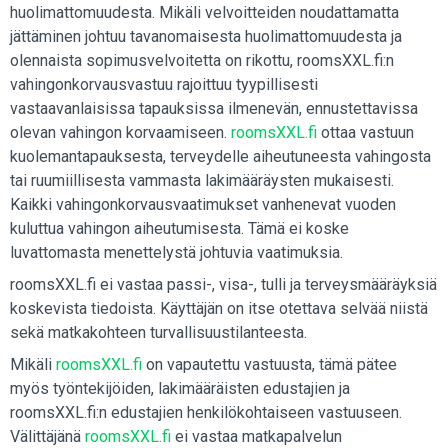
huolimattomuudesta. Mikäli velvoitteiden noudattamatta
jättäminen johtuu tavanomaisesta huolimattomuudesta ja
olennaista sopimusvelvoitetta on rikottu, roomsXXL.fi:n
vahingonkorvausvastuu rajoittuu tyypillisesti
vastaavanlaisissa tapauksissa ilmenevän, ennustettavissa
olevan vahingon korvaamiseen.
roomsXXL.fi
ottaa vastuun
kuolemantapauksesta, terveydelle aiheutuneesta vahingosta
tai ruumiillisesta vammasta lakimääräysten mukaisesti.
Kaikki vahingonkorvausvaatimukset vanhenevat vuoden
kuluttua vahingon aiheutumisesta. Tämä ei koske
luvattomasta menettelystä johtuvia vaatimuksia.
roomsXXL.fi ei vastaa passi-, visa-, tulli ja terveysmääräyksiä
koskevista tiedoista. Käyttäjän on itse otettava selvää niistä
sekä matkakohteen turvallisuustilanteesta.
Mikäli
roomsXXL.fi
on vapautettu vastuusta, tämä pätee
myös työntekijöiden, lakimääräisten edustajien ja
roomsXXL.fi:n edustajien henkilökohtaiseen vastuuseen.
Välittäjänä
roomsXXL.fi
ei vastaa matkapalvelun