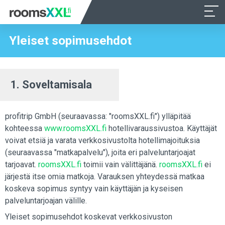
Yleiset sopimusehdot
1. Soveltamisala
profitrip GmbH (seuraavassa: "roomsXXL.fi") ylläpitää
kohteessa
www.roomsXXL.fi
hotellivaraussivustoa. Käyttäjät
voivat etsiä ja varata verkkosivustolta hotellimajoituksia
(seuraavassa "matkapalvelu"), joita eri palveluntarjoajat
tarjoavat.
roomsXXL.fi
toimii vain välittäjänä.
roomsXXL.fi
ei
järjestä itse omia matkoja. Varauksen yhteydessä matkaa
koskeva sopimus syntyy vain käyttäjän ja kyseisen
palveluntarjoajan välille.
Yleiset sopimusehdot koskevat verkkosivuston