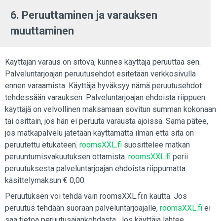
6. Peruuttaminen ja varauksen
muuttaminen
Käyttäjän varaus on sitova, kunnes käyttäjä peruuttaa sen.
Palveluntarjoajan peruutusehdot esitetään verkkosivulla
ennen varaamista. Käyttäjä hyväksyy nämä peruutusehdot
tehdessään varauksen. Palveluntarjoajan ehdoista riippuen
käyttäjä on velvollinen maksamaan sovitun summan kokonaan
tai osittain, jos hän ei peruuta varausta ajoissa. Sama pätee,
jos matkapalvelu jätetään käyttämättä ilman että sitä on
peruutettu etukäteen.
roomsXXL.fi
suosittelee matkan
peruuntumisvakuutuksen ottamista.
roomsXXL.fi
perii
peruutuksesta palveluntarjoajan ehdoista riippumatta
käsittelymaksun € 0,00.
Peruutuksen voi tehdä vain roomsXXL.fi:n kautta. Jos
peruutus tehdään suoraan palveluntarjoajalle,
roomsXXL.fi
ei
saa tietoa peruutusajankohdasta. Jos käyttäjä lähtee