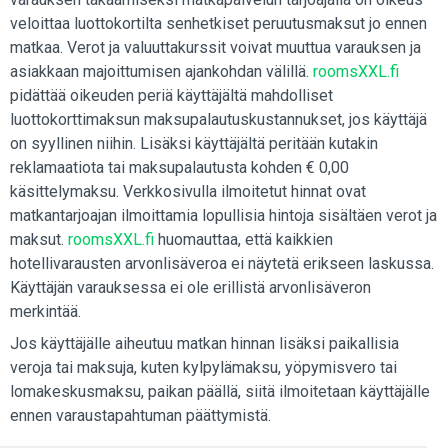
veloittaa luottokortilta senhetkiset peruutusmaksut jo ennen
matkaa. Verot ja valuuttakurssit voivat muuttua varauksen ja
asiakkaan majoittumisen ajankohdan välillä.
roomsXXL.fi
pidättää oikeuden periä käyttäjältä mahdolliset
luottokorttimaksun maksupalautuskustannukset, jos käyttäjä
on syyllinen niihin. Lisäksi käyttäjältä peritään kutakin
reklamaatiota tai maksupalautusta kohden € 0,00
käsittelymaksu. Verkkosivulla ilmoitetut hinnat ovat
matkantarjoajan ilmoittamia lopullisia hintoja sisältäen verot ja
maksut.
roomsXXL.fi
huomauttaa, että kaikkien
hotellivarausten arvonlisäveroa ei näytetä erikseen laskussa.
Käyttäjän varauksessa ei ole erillistä arvonlisäveron
merkintää.
Jos käyttäjälle aiheutuu matkan hinnan lisäksi paikallisia
veroja tai maksuja, kuten kylpylämaksu, yöpymisvero tai
lomakeskusmaksu, paikan päällä, siitä ilmoitetaan käyttäjälle
ennen varaustapahtuman päättymistä.