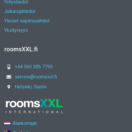
Yritystiedot
Julkaisijatiedot
Yleiset sopimusehdot
Yksityisyys
roomsXXL.fi
+44 560 306 7793
service@roomsxxl.fi
Helsinki, Suomi
Alankomaat