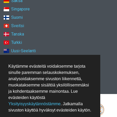
Saksa
Singapore
Suomi
Sveitsi
Tanska
Turkki
Uusi-Seelanti
Yhdistyneet arabiemiirikunnat
Käytämme evästeitä voidaksemme tarjota
Yhdistynyt kuningaskunta
sinulle paremman selauskokemuksen,
Yhdysvallat
analysoidaksemme sivuston liikennettä,
muokataksemme sisältöä yksilöllisemmäksi
ja kohdentaaksemme mainontaa. Lue
evästeiden käytöstä
Yksityisyyskäytännöstämme
. Jatkamalla
sivuston käyttöä hyväksyt evästeiden käytön.