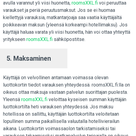
avulla varannut yli viisi huonetta,
roomsXXL.fi
voi peruuttaa
varaukset ja periä peruutusmaksut. Jos se ei huomaa
kiellettyjä varauksia, matkantarjoaja saa vaatia käyttäjältä
poikkeavan maksun (yleensä korkeampi hotellimaksu). Jos
käyttäjä haluaa varata yli viisi huonetta, hän voi ottaa yhteyttä
yritykseen
roomsXXL.fi
sähköpostitse.
5. Maksaminen
Käyttäjä on velvollinen antamaan voimassa olevan
luottokortin tiedot varauksen yhteydessä. roomsXXL.fi:lla on
oikeus ottaa maksuja vastaan palvelun suorittajan puolesta.
Yleensä
roomsXXL.fi
veloittaa kyseisen summan käyttäjän
luottokortilta heti varauksen yhteydessä. Jos maksu
hotellissa on sallittu, käyttäjän luottokortilta veloitetaan
lopullinen summa paikallisella valuutalla hotellivierailun
aikana. Luottokortin voimassaolon tarkistamiseksi tai
varauksen takaamiseksi matkapalvelun tarjoajalla on oikeus