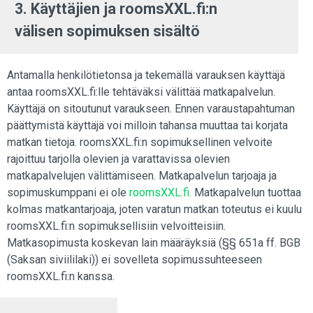
3. Käyttäjien ja roomsXXL.fi:n
välisen sopimuksen sisältö
Antamalla henkilötietonsa ja tekemällä varauksen käyttäjä
antaa roomsXXL.fi:lle tehtäväksi välittää matkapalvelun.
Käyttäjä on sitoutunut varaukseen. Ennen varaustapahtuman
päättymistä käyttäjä voi milloin tahansa muuttaa tai korjata
matkan tietoja. roomsXXL.fi:n sopimuksellinen velvoite
rajoittuu tarjolla olevien ja varattavissa olevien
matkapalvelujen välittämiseen. Matkapalvelun tarjoaja ja
sopimuskumppani ei ole
roomsXXL.fi.
Matkapalvelun tuottaa
kolmas matkantarjoaja, joten varatun matkan toteutus ei kuulu
roomsXXL.fi:n sopimuksellisiin velvoitteisiin.
Matkasopimusta koskevan lain määräyksiä (§§ 651a ff. BGB
(Saksan siviililaki)) ei sovelleta sopimussuhteeseen
roomsXXL.fi:n kanssa.