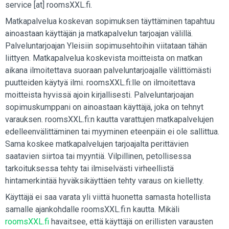
service [at] roomsXXL.fi.
Matkapalvelua koskevan sopimuksen täyttäminen tapahtuu
ainoastaan käyttäjän ja matkapalvelun tarjoajan välillä.
Palveluntarjoajan Yleisiin sopimusehtoihin viitataan tähän
liittyen. Matkapalvelua koskevista moitteista on matkan
aikana ilmoitettava suoraan palveluntarjoajalle välittömästi
puutteiden käytyä ilmi. roomsXXL.fi:lle on ilmoitettava
moitteista hyvissä ajoin kirjallisesti. Palveluntarjoajan
sopimuskumppani on ainoastaan käyttäjä, joka on tehnyt
varauksen. roomsXXL.fi:n kautta varattujen matkapalvelujen
edelleenvälittäminen tai myyminen eteenpäin ei ole sallittua.
Sama koskee matkapalvelujen tarjoajalta perittävien
saatavien siirtoa tai myyntiä. Vilpillinen, petollisessa
tarkoituksessa tehty tai ilmiselvästi virheellistä
hintamerkintää hyväksikäyttäen tehty varaus on kielletty.
Käyttäjä ei saa varata yli viittä huonetta samasta hotellista
samalle ajankohdalle roomsXXL.fi:n kautta. Mikäli
roomsXXL.fi
havaitsee, että käyttäjä on erillisten varausten