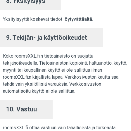
8. Yksityisyys
Yksityisyyttä koskevat tiedot
löytyvättäältä
.
9. Tekijän- ja käyttöoikeudet
Koko roomsXXL.fi:n tietoaineisto on suojattu
tekijänoikeudella. Tietoaineiston kopiointi, haltuunotto, käyttö,
myynti tai kaupallinen käyttö ei ole sallittua ilman
roomsXXL.fi:n kirjallista lupaa. Verkkosivuston kautta saa
tehdä vain yksilöllisiä varauksia. Verkkosivuston
automatisoitu käyttö ei ole sallittua.
10. Vastuu
roomsXXL.fi ottaa vastuun vain tahallisesta ja törkeästä