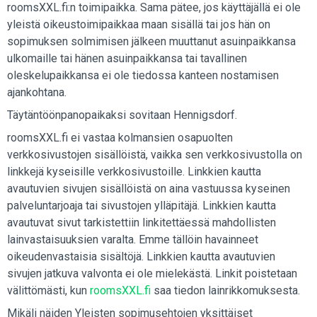
roomsXXL.fi:n toimipaikka. Sama pätee, jos käyttäjällä ei ole
yleistä oikeustoimipaikkaa maan sisällä tai jos hän on
sopimuksen solmimisen jälkeen muuttanut asuinpaikkansa
ulkomaille tai hänen asuinpaikkansa tai tavallinen
oleskelupaikkansa ei ole tiedossa kanteen nostamisen
ajankohtana.
Täytäntöönpanopaikaksi sovitaan Hennigsdorf.
roomsXXL.fi ei vastaa kolmansien osapuolten
verkkosivustojen sisällöistä, vaikka sen verkkosivustolla on
linkkejä kyseisille verkkosivustoille. Linkkien kautta
avautuvien sivujen sisällöistä on aina vastuussa kyseinen
palveluntarjoaja tai sivustojen ylläpitäjä. Linkkien kautta
avautuvat sivut tarkistettiin linkitettäessä mahdollisten
lainvastaisuuksien varalta. Emme tällöin havainneet
oikeudenvastaisia sisältöjä. Linkkien kautta avautuvien
sivujen jatkuva valvonta ei ole mielekästä. Linkit poistetaan
välittömästi, kun
roomsXXL.fi
saa tiedon lainrikkomuksesta.
Mikäli näiden Yleisten sopimusehtojen yksittäiset