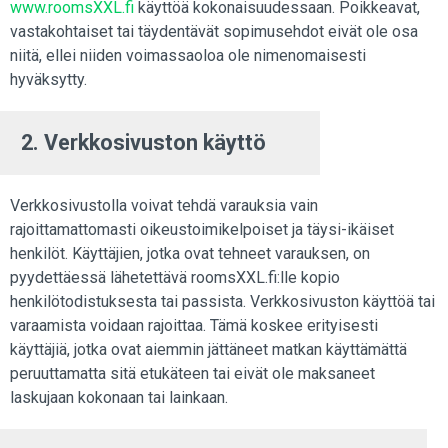
www.roomsXXL.fi
käyttöä kokonaisuudessaan. Poikkeavat,
vastakohtaiset tai täydentävät sopimusehdot eivät ole osa
niitä, ellei niiden voimassaoloa ole nimenomaisesti
hyväksytty.
2. Verkkosivuston käyttö
Verkkosivustolla voivat tehdä varauksia vain
rajoittamattomasti oikeustoimikelpoiset ja täysi-ikäiset
henkilöt. Käyttäjien, jotka ovat tehneet varauksen, on
pyydettäessä lähetettävä roomsXXL.fi:lle kopio
henkilötodistuksesta tai passista. Verkkosivuston käyttöä tai
varaamista voidaan rajoittaa. Tämä koskee erityisesti
käyttäjiä, jotka ovat aiemmin jättäneet matkan käyttämättä
peruuttamatta sitä etukäteen tai eivät ole maksaneet
laskujaan kokonaan tai lainkaan.