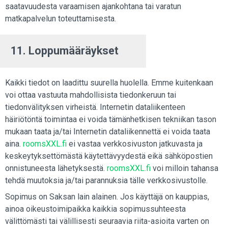
saatavuudesta varaamisen ajankohtana tai varatun
matkapalvelun toteuttamisesta.
11. Loppumääräykset
Kaikki tiedot on laadittu suurella huolella. Emme kuitenkaan
voi ottaa vastuuta mahdollisista tiedonkeruun tai
tiedonvälityksen virheistä. Internetin dataliikenteen
häiriötöntä toimintaa ei voida tämänhetkisen tekniikan tason
mukaan taata ja/tai Internetin dataliikennettä ei voida taata
aina.
roomsXXL.fi
ei vastaa verkkosivuston jatkuvasta ja
keskeytyksettömästä käytettävyydestä eikä sähköpostien
onnistuneesta lähetyksestä.
roomsXXL.fi
voi milloin tahansa
tehdä muutoksia ja/tai parannuksia tälle verkkosivustolle.
Sopimus on Saksan lain alainen. Jos käyttäjä on kauppias,
ainoa oikeustoimipaikka kaikkia sopimussuhteesta
välittömästi tai välillisesti seuraavia riita-asioita varten on