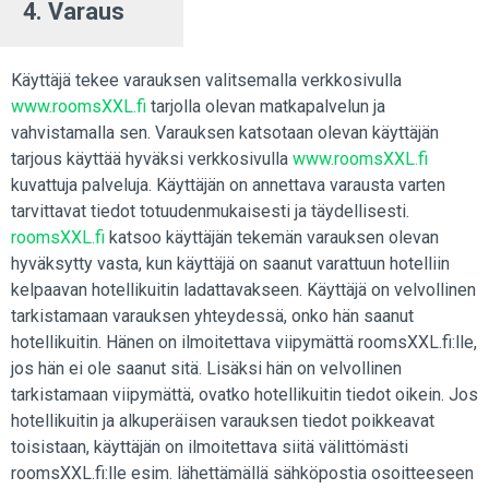
4. Varaus
Käyttäjä tekee varauksen valitsemalla verkkosivulla
www.roomsXXL.fi
tarjolla olevan matkapalvelun ja
vahvistamalla sen. Varauksen katsotaan olevan käyttäjän
tarjous käyttää hyväksi verkkosivulla
www.roomsXXL.fi
kuvattuja palveluja. Käyttäjän on annettava varausta varten
tarvittavat tiedot totuudenmukaisesti ja täydellisesti.
roomsXXL.fi
katsoo käyttäjän tekemän varauksen olevan
hyväksytty vasta, kun käyttäjä on saanut varattuun hotelliin
kelpaavan hotellikuitin ladattavakseen. Käyttäjä on velvollinen
tarkistamaan varauksen yhteydessä, onko hän saanut
hotellikuitin. Hänen on ilmoitettava viipymättä roomsXXL.fi:lle,
jos hän ei ole saanut sitä. Lisäksi hän on velvollinen
tarkistamaan viipymättä, ovatko hotellikuitin tiedot oikein. Jos
hotellikuitin ja alkuperäisen varauksen tiedot poikkeavat
toisistaan, käyttäjän on ilmoitettava siitä välittömästi
roomsXXL.fi:lle esim. lähettämällä sähköpostia osoitteeseen