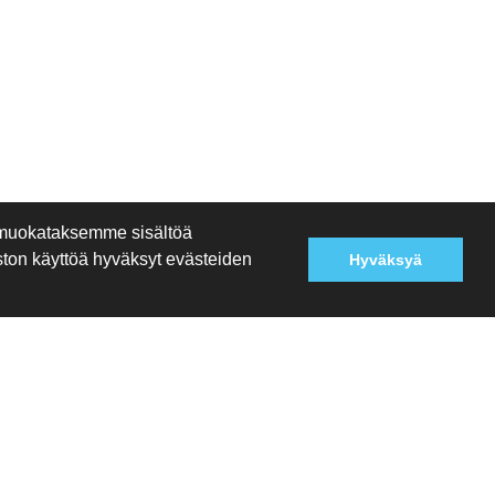
 muokataksemme sisältöä
ston käyttöä hyväksyt evästeiden
Hyväksyä