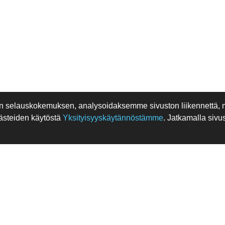
n selauskokemuksen, analysoidaksemme sivuston liikennettä,
ästeiden käytöstä
Yksityisyyskäytännöstämme
. Jatkamalla sivu