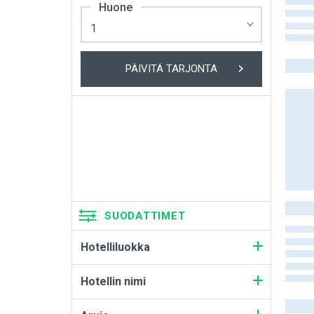
Huone
PÄIVITÄ TARJONTA
SUODATTIMET
Hotelliluokka
Hotellin nimi