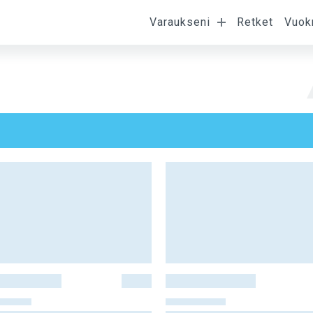
Varaukseni
Retket
Vuok