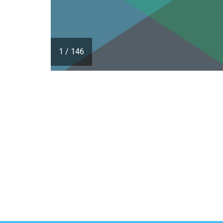
1
/
146