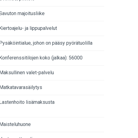
Savuton majoitusliike
Kiertoajelu- ja lippupalvelut
Pysäköintialue, johon on pääsy pyörätuolilla
Konferenssitilojen koko (jalkaa): 56000
Maksullinen valet-palvelu
Matkatavarasäilytys
Lastenhoito lisämaksusta
Maisteluhuone