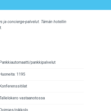
s ja concierge-palvelut. Tämän hotellin
t.
Pankkiautomaatti/pankkipalvelut
Huoneita: 1195
Konferenssitilat
Tallelokero vastaanotossa
Ovimies/pikkolo