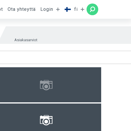
ot
Ota yhteyttä
Login
fi
uone
HAE
Asiakasarviot