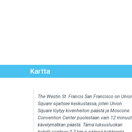
Kartta
The Westin St. Francis San Francisco on Unio
Square sijaitsee keskustassa, joten Union
Square löytyy kivenheiton päästä ja Moscone
Convention Center puolestaan vain 12 minuut
kävelymatkan päästä. Tämä luksusluokan
hotelli sijaitsee 0,7 km:n päässä kohteesta