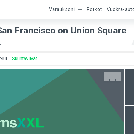
Varaukseni
Retket
Vuokra-aut
umispäivä
Lähtöpäivä
Asiakkaat
H
 San Francisco on Union Square
o
elut
Suuntaviivat