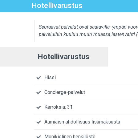
Hotellivarustus
Seuraavat palvelut ovat saatavilla: ympäri vuo
palveluihin kuuluu muun muassa lastenvahti (l
Hotellivarustus
Hissi
Concierge-palvelut
Kerroksia: 31
Aamiaismahdollisuus lisämaksusta
Monikielinen henkilöstö