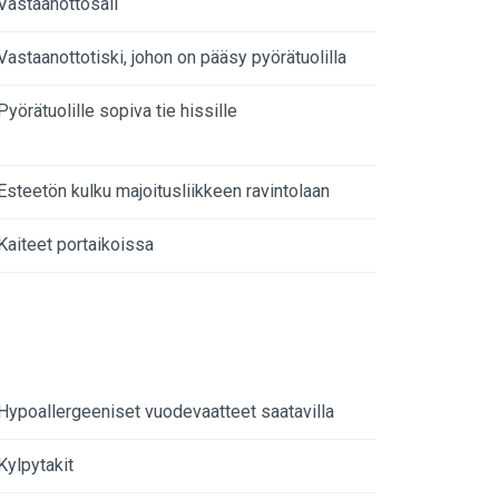
Vastaanottosali
Vastaanottotiski, johon on pääsy pyörätuolilla
Pyörätuolille sopiva tie hissille
Esteetön kulku majoitusliikkeen ravintolaan
Kaiteet portaikoissa
Hypoallergeeniset vuodevaatteet saatavilla
Kylpytakit