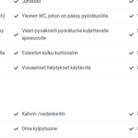
Juhlasali
ti)
Yleinen WC, johon on pääsy pyörätuolilla
sy
Valet-pysäköinti pyörätuolia kuljettavalle
ajoneuvolle
lla
Esteetön kulku kuntosaliin
Visuaaliset hälytykset käytävillä
Kahvin-/vedenkeitin
Oma kylpyhuone