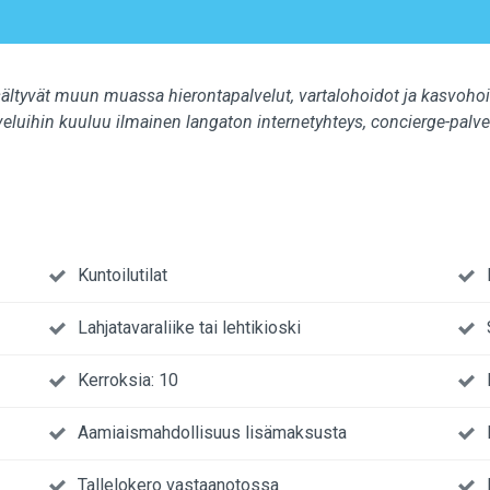
isältyvät muun muassa hierontapalvelut, vartalohoidot ja kasvohoid
luihin kuuluu ilmainen langaton internetyhteys, concierge-palvelut
Kuntoilutilat
Lahjatavaraliike tai lehtikioski
Kerroksia: 10
Aamiaismahdollisuus lisämaksusta
Tallelokero vastaanotossa