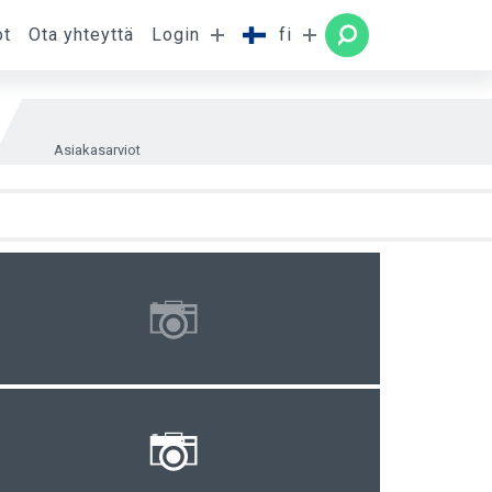
ot
Ota yhteyttä
Login
fi
uone
HAE
Asiakasarviot