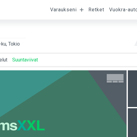
Varaukseni
Retket
Vuokra-aut
umispäivä
Lähtöpäivä
Asiakkaat
H
-ku, Tokio
elut
Suuntaviivat