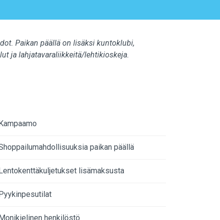
ot. Paikan päällä on lisäksi kuntoklubi,
 ja lahjatavaraliikkeitä/lehtikioskeja.
Kampaamo
Shoppailumahdollisuuksia paikan päällä
Lentokenttäkuljetukset lisämaksusta
Pyykinpesutilat
Monikielinen henkilöstö