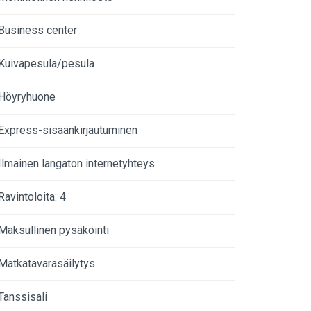
Business center
Kuivapesula/pesula
Höyryhuone
Express-sisäänkirjautuminen
Ilmainen langaton internetyhteys
Ravintoloita: 4
Maksullinen pysäköinti
Matkatavarasäilytys
Tanssisali