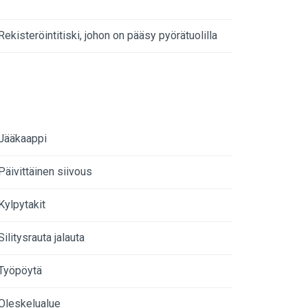
Rekisteröintitiski, johon on pääsy pyörätuolilla
Jääkaappi
Päivittäinen siivous
Kylpytakit
Silitysrauta jalauta
Työpöytä
Oleskelualue