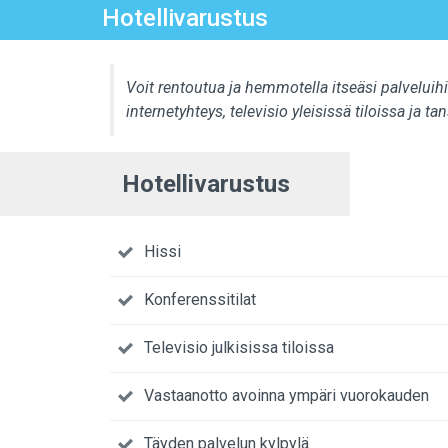
Hotellivarustus
Voit rentoutua ja hemmotella itseäsi palvelui
internetyhteys, televisio yleisissä tiloissa ja tan
Hotellivarustus
Hissi
Konferenssitilat
Televisio julkisissa tiloissa
Vastaanotto avoinna ympäri vuorokauden
Täyden palvelun kylpylä