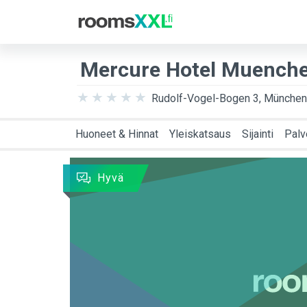
Matkakohde
Saap
Mercure Hotel Muenche
Rudolf-Vogel-Bogen 3, München
Huoneet & Hinnat
Yleiskatsaus
Sijainti
Palv
Hyvä