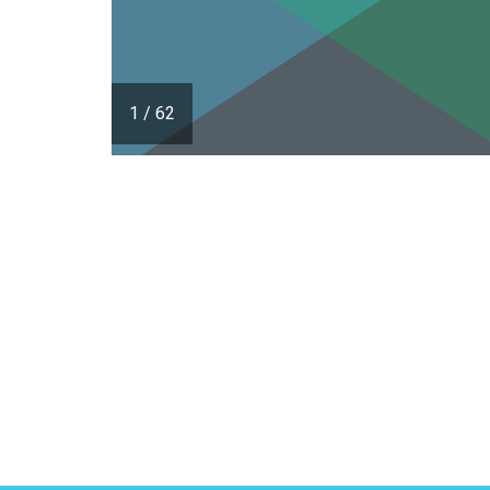
1
/
62