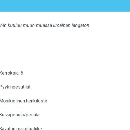
eluihin kuuluu muun muassa ilmainen langaton
Kerroksia: 5
Pyykinpesutilat
Monikielinen henkilöstö
Kuivapesula/pesula
Savuton majoitusliike