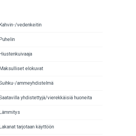
Kahvin-/vedenkeitin
Puhelin
Hiustenkuivaaja
Maksulliset elokuvat
Suihku-/ammeyhdistelmä
Saatavilla yhdistettyjä/vierekkäisiä huoneita
Lämmitys
Lakanat tarjotaan käyttöön