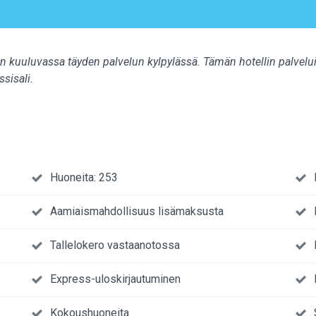
hin kuuluvassa täyden palvelun kylpylässä. Tämän hotellin palv
ssisali.
Huoneita: 253
Aamiaismahdollisuus lisämaksusta
Tallelokero vastaanotossa
Express-uloskirjautuminen
Kokoushuoneita