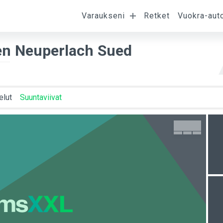
Varaukseni
Retket
Vuokra-aut
umispäivä
Lähtöpäivä
Asiakkaat
H
n Neuperlach Sued
elut
Suuntaviivat