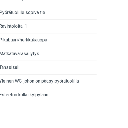
Pyörätuolille sopiva tie
Ravintoloita: 1
Pikabaari/herkkukauppa
Matkatavarasäilytys
Tanssisali
Yleinen WC, johon on pääsy pyörätuolilla
Esteetön kulku kylpylään