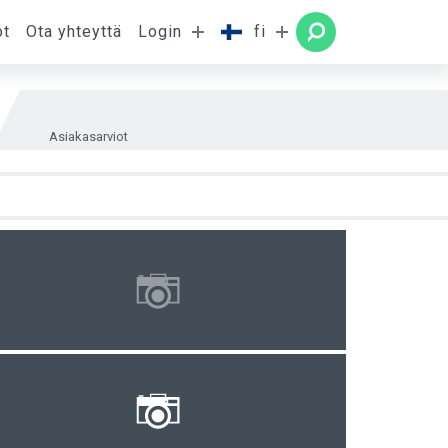
ot
Ota yhteyttä
Login
fi
uone
HAE
Asiakasarviot